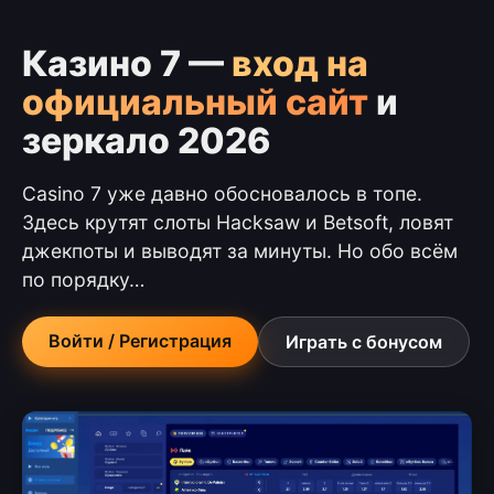
Казино 7 —
вход на
официальный сайт
и
зеркало 2026
Casino 7 уже давно обосновалось в топе.
Здесь крутят слоты Hacksaw и Betsoft, ловят
джекпоты и выводят за минуты. Но обо всём
по порядку…
Войти / Регистрация
Играть с бонусом