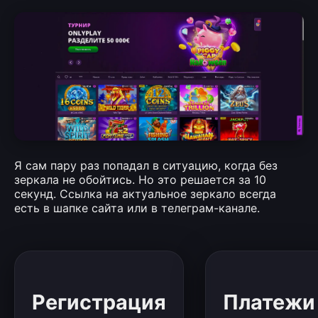
Я сам пару раз попадал в ситуацию, когда без
зеркала не обойтись. Но это решается за 10
секунд. Ссылка на актуальное зеркало всегда
есть в шапке сайта или в телеграм-канале.
Регистрация
Платежи