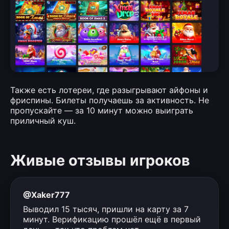
Также есть лотереи, где разыгрывают айфоны и
фриспины. Билеты получаешь за активность. Не
пропускайте — за 10 минут можно выиграть
приличный куш.
Живые отзывы игроков
@Xaker777
Выводил 15 тысяч, пришли на карту за 7
минут. Верификацию прошёл ещё в первый