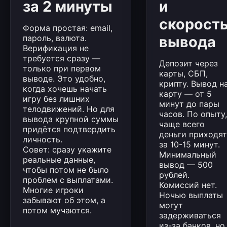
за 2 минуты
и
скорост
Форма простая: email,
пароль, валюта.
вывода
Верификация не
требуется сразу —
Депозит через
только при первом
карты, СБП,
выводе. Это удобно,
крипту. Вывод н
когда хочешь начать
карту — от 5
игру без лишних
минут до пары
телодвижений. Но для
часов. По опыту,
вывода крупной суммы
чаще всего
придётся подтвердить
деньги приходят
личность.
за 10-15 минут.
Совет: сразу укажите
Минимальный
реальные данные,
вывод — 500
чтобы потом не было
рублей.
проблем с выплатами.
Комиссий нет.
Многие игроки
Ночью выплаты
забывают об этом, а
могут
потом мучаются.
задерживаться
из-за банков, но