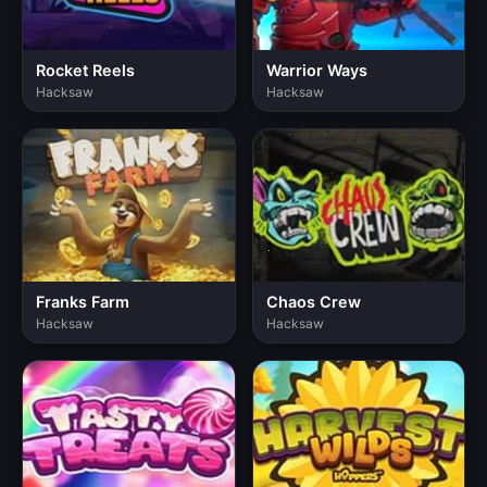
Rocket Reels
Warrior Ways
Hacksaw
Hacksaw
Franks Farm
Chaos Crew
Hacksaw
Hacksaw