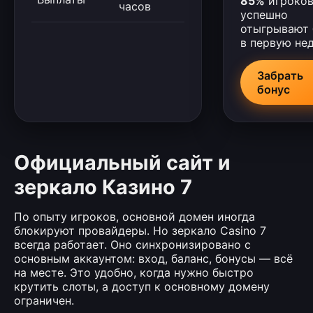
85%
игроко
часов
успешно
отыгрывают 
в первую не
Забрать
бонус
Официальный сайт и
зеркало Казино 7
По опыту игроков, основной домен иногда
блокируют провайдеры. Но зеркало Casino 7
всегда работает. Оно синхронизировано с
основным аккаунтом: вход, баланс, бонусы — всё
на месте. Это удобно, когда нужно быстро
крутить слоты, а доступ к основному домену
ограничен.