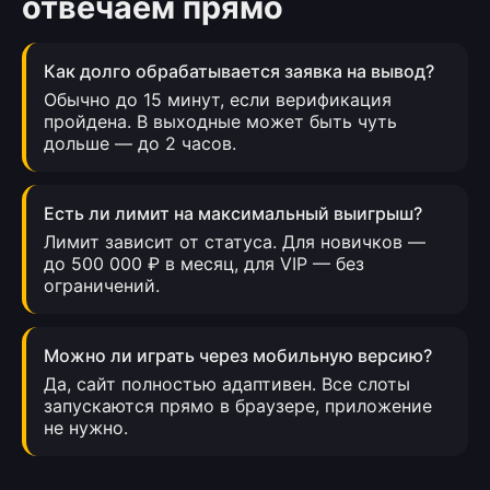
отвечаем прямо
Как долго обрабатывается заявка на вывод?
Обычно до 15 минут, если верификация
пройдена. В выходные может быть чуть
дольше — до 2 часов.
Есть ли лимит на максимальный выигрыш?
Лимит зависит от статуса. Для новичков —
до 500 000 ₽ в месяц, для VIP — без
ограничений.
Можно ли играть через мобильную версию?
Да, сайт полностью адаптивен. Все слоты
запускаются прямо в браузере, приложение
не нужно.